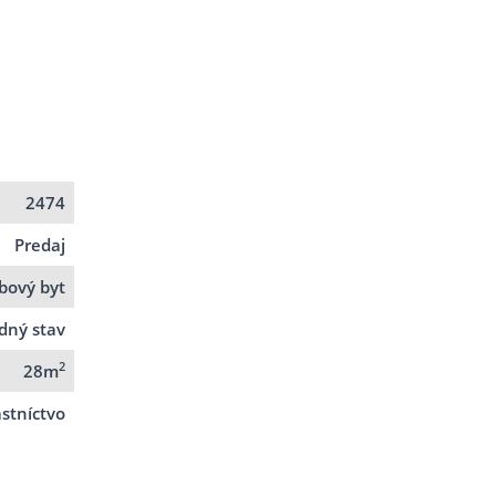
2474
Predaj
zbový byt
dný stav
2
28m
stníctvo