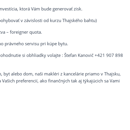
vestícia, ktorá Vám bude generovať zisk.
ohybovať v závislosti od kurzu Thajského bahtu)
va – foreigner quota.
ho právneho servisu pri kúpe bytu.
dohodnutie si obhliadky volajte : Štefan Kanovič +421 907 898
 byt alebo dom, naši makléri z kancelárie priamo v Thajsku,
Vašich preferencií, ako finančných tak aj týkajúcich sa Vami