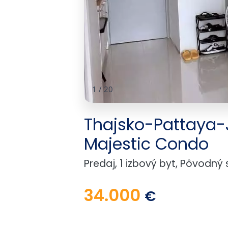
1
/
20
Thajsko-Pattaya-
Majestic Condo
Predaj, 1 izbový byt, Pôvodný 
34.000
€