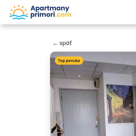
← späť
Top ponuka