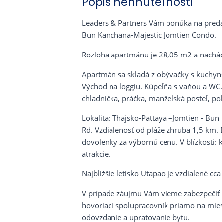
Popis nehnuteľnosti
Leaders & Partners Vám ponúka na predaj
Bun Kanchana-Majestic Jomtien Condo.
Rozloha apartmánu je 28,05 m2 a nachád
Apartmán sa skladá z obývačky s kuchyn
Východ na loggiu. Kúpeľňa s vaňou a WC. 
chladnička, práčka, manželská posteľ, poh
Lokalita: Thajsko-Pattaya –Jomtien - Bun
Rd. Vzdialenosť od pláže zhruba 1,5 km. D
dovolenky za výbornú cenu. V blízkosti: k
atrakcie.
Najbližšie letisko Utapao je vzdialené c
V prípade záujmu Vám vieme zabezpečiť s
hovoriaci spolupracovník priamo na mies
odovzdanie a upratovanie bytu.