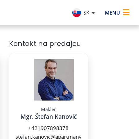
×
MENU
SK
Kontakt na predajcu
Maklér
Mgr. Štefan Kanovič
+421907898378
stefan.kanovic@apartmany