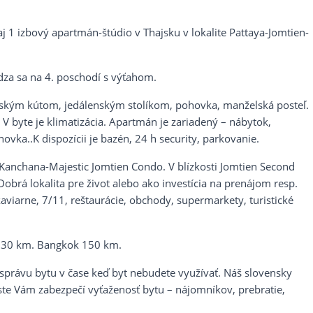
 1 izbový apartmán-štúdio v Thajsku v lokalite Pattaya-Jomtien-
za sa na 4. poschodí s výťahom.
ským kútom, jedálenským stolíkom, pohovka, manželská posteľ.
V byte je klimatizácia. Apartmán je zariadený – nábytok,
ovka..K dispozícii je bazén, 24 h security, parkovanie.
 Kanchana-Majestic Jomtien Condo. V blízkosti Jomtien Second
obrá lokalita pre život alebo ako investícia na prenájom resp.
aviarne, 7/11, reštaurácie, obchody, supermarkety, turistické
ca 30 km. Bangkok 150 km.
právu bytu v čase keď byt nebudete využívať. Náš slovensky
te Vám zabezpečí vyťaženosť bytu – nájomníkov, prebratie,