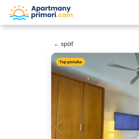
← späť
Top ponuka