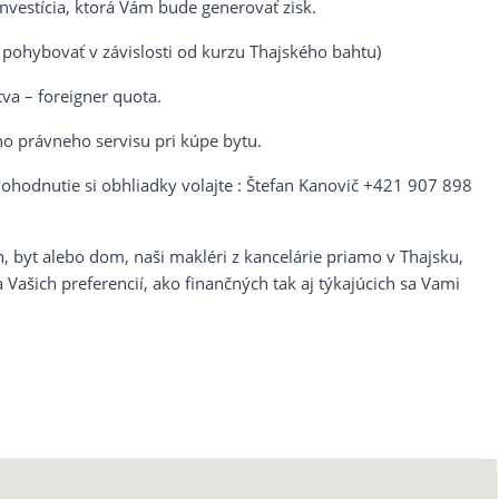
vestícia, ktorá Vám bude generovať zisk.
pohybovať v závislosti od kurzu Thajského bahtu)
va – foreigner quota.
ho právneho servisu pri kúpe bytu.
dohodnutie si obhliadky volajte : Štefan Kanovič +421 907 898
 byt alebo dom, naši makléri z kancelárie priamo v Thajsku,
Vašich preferencií, ako finančných tak aj týkajúcich sa Vami