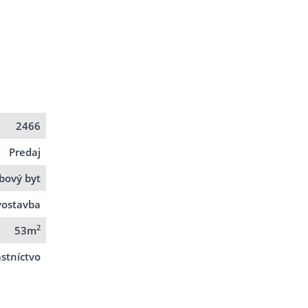
2466
Predaj
zbový byt
ostavba
2
53m
stníctvo