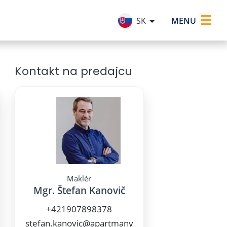
×
MENU
SK
Kontakt na predajcu
Maklér
Mgr. Štefan Kanovič
+421907898378
stefan.kanovic@apartmany