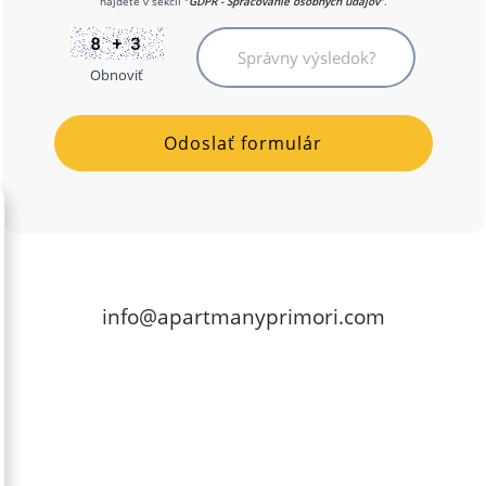
nájdete v sekcii "
GDPR - Spracovanie osobných údajov
".
Obnoviť
info@apartmanyprimori.com