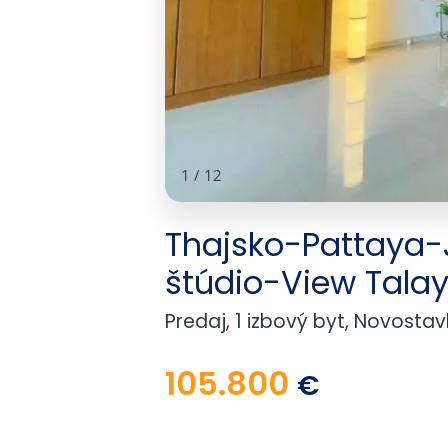
1
/
12
Thajsko-Pattaya-
štúdio-View Tala
Predaj, 1 izbový byt, Novosta
105.800
€