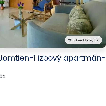
Zobraziť fotografie
Jomtien-1 izbový apartmán-
y
vba