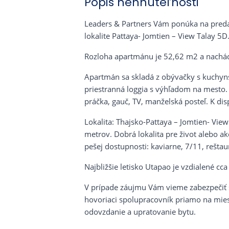
Popis nehnuteľnosti
Leaders & Partners Vám ponúka na preda
lokalite Pattaya- Jomtien – View Talay 5D
Rozloha apartmánu je 52,62 m2 a nachád
Apartmán sa skladá z obývačky s kuchy
priestranná loggia s výhľadom na mesto. 
práčka, gauč, TV, manželská posteľ. K disp
Lokalita: Thajsko-Pattaya – Jomtien- Vie
metrov. Dobrá lokalita pre život alebo a
pešej dostupnosti: kaviarne, 7/11, reštau
Najbližšie letisko Utapao je vzdialené c
V prípade záujmu Vám vieme zabezpečiť s
hovoriaci spolupracovník priamo na mies
odovzdanie a upratovanie bytu.