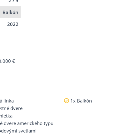
2 / 5
Balkón
2022
0.000 €
 linka
1x Balkón
stné dvere
mietka
vé dvere amerického typu
odovými svetlami