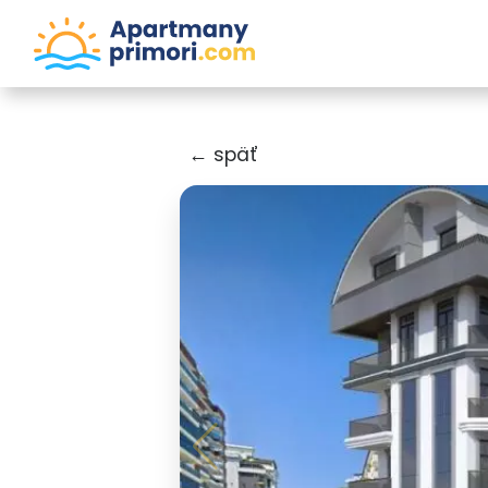
← späť