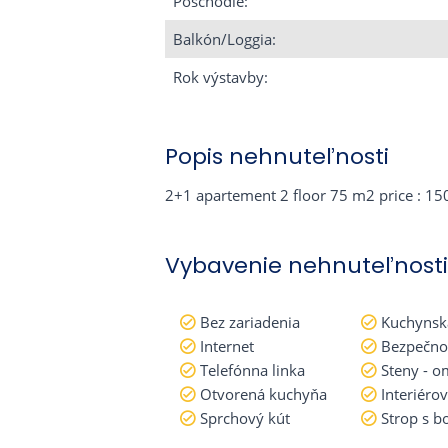
Poschodie:
Balkón/Loggia:
Rok výstavby:
Popis nehnuteľnosti
2+1 apartement 2 floor 75 m2 price : 15
Vybavenie nehnuteľnosti
Bez zariadenia
Kuchynská
Internet
Bezpečno
Telefónna linka
Steny - o
Otvorená kuchyňa
Interiéro
Sprchový kút
Strop s b