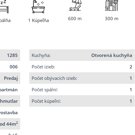
600 m
300 m
pálňa
1 Kúpeľňa
1285
Kuchyňa:
Otvorená kuchyňa
006
Počet izieb:
2
Predaj
Počet obývacích izieb:
1
partmán
Počet spální:
1
ahmutlar
Počet kúpeľní:
1
ostavba
2
od 44m