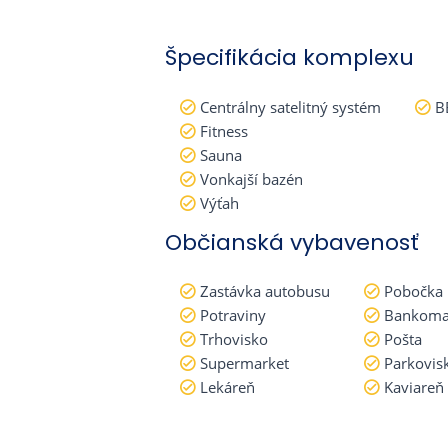
Špecifikácia komplexu
Centrálny satelitný systém
B
Fitness
Sauna
Vonkajší bazén
Výťah
Občianská vybavenosť
Zastávka autobusu
Pobočka
Potraviny
Bankoma
Trhovisko
Pošta
Supermarket
Parkovis
Lekáreň
Kaviareň