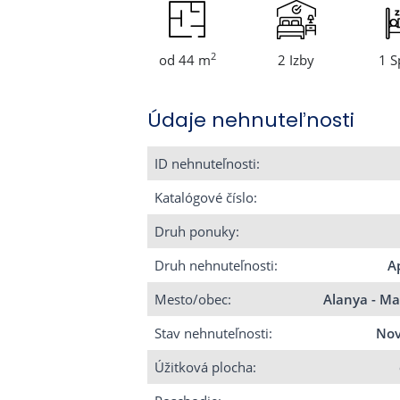
2
od 44 m
2 Izby
1 S
Údaje nehnuteľnosti
ID nehnuteľnosti:
Katalógové číslo:
Druh ponuky:
Druh nehnuteľnosti:
A
Mesto/obec:
Alanya - M
Stav nehnuteľnosti:
Nov
Úžitková plocha: