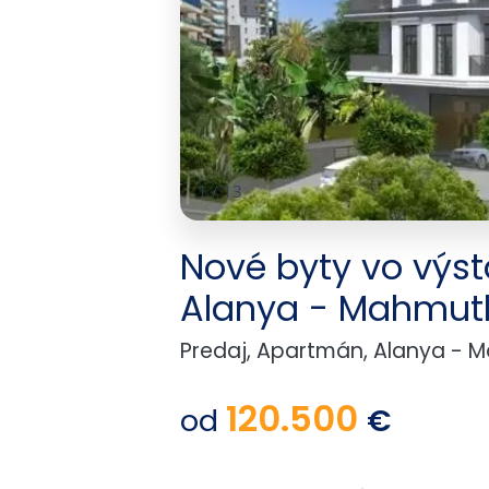
1
/
13
Nové byty vo výst
Alanya - Mahmut
Predaj, Apartmán, Alanya - 
120.500
od
€