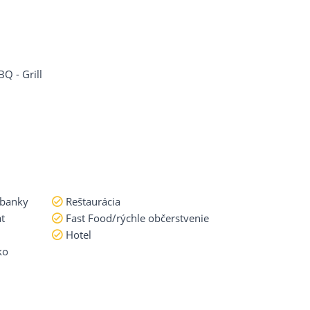
BQ - Grill
 banky
Reštaurácia
t
Fast Food/rýchle občerstvenie
Hotel
ko