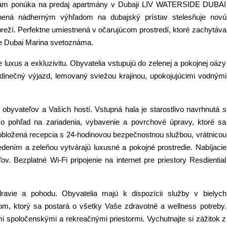
 Vám ponúka na predaj apartmány v Dubaji LIV WATERSIDE DUBAI
opená nádherným výhľadom na dubajský prístav stelesňuje novú
ábreží. Perfektne umiestnená v očarujúcom prostredí, ktoré zachytáva
je Dubai Marina svetoznáma.
 luxus a exkluzivitu. Obyvatelia vstupujú do zelenej a pokojnej oázy
dinečný výjazd, lemovaný sviežou krajinou, upokojujúcimi vodnými
 obyvateľov a Vašich hostí. Vstupná hala je starostlivo navrhnutá s
ko pohľad na zariadenia, vybavenie a povrchové úpravy, ktoré sa
bložená recepcia s 24-hodinovou bezpečnostnou službou, vrátnicou
dením a zeleňou vytvárajú luxusné a pokojné prostredie. Nabíjacie
ov. Bezplatné Wi-Fi pripojenie na internet pre priestory Resdiential
vie a pohodu. Obyvatelia majú k dispozícii služby v bielych
m, ktorý sa postará o všetky Vaše zdravotné a wellness potreby.
i spoločenskými a rekreačnými priestormi. Vychutnajte si zážitok z