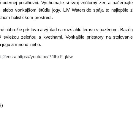
modernej posilňovni. Vychutnajte si svoj vnútorný zen a načerpajte
alebo vonkajšom štúdiu jogy. LIV Waterside spája to najlepšie z
ednom holistickom prostredí.
atné nábrežie prístavu a výhľad na rozsiahlu terasu s bazénom. Bazén
sviežou zeleňou a kvetinami. Vonkajšie priestory na stolovanie
a jogu a mnoho iného.
tij2ecs
a
https://youtu.be/P4IhxP_jkIw
R)