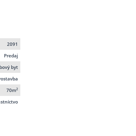
2091
Predaj
zbový byt
ostavba
2
70m
stníctvo