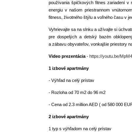
používania špičkových fitnes zariadení v 
energiu v našom priestrannom vnútornom 
fitness, životného štýlu a voľného času v j
Vyhrievajte sa na slnku a užívajte si úchv
pre dospelých a detský bazén obklopený 
a zábavu obyvateľov, vonkajšie priestory n
Video prezentácia
-
https://youtu.be/MpM4
1 izbové apartmány
- Výhľad na celý prístav
- Rozloha od 70 m2 do 96 m2
- Cena od 2.3 million AED ( od 580 000 EU
2 izbové apartmány
1 typ s výhľadom na celý prístav