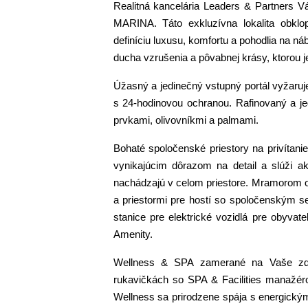
Realitná kancelária Leaders & Partners
MARINA. Táto exkluzívna lokalita obkl
definíciu luxusu, komfortu a pohodlia na n
ducha vzrušenia a pôvabnej krásy, ktorou 
Úžasný a jedinečný vstupný portál vyžaruje
s 24-hodinovou ochranou. Rafinovaný a je
prvkami, olivovníkmi a palmami.
Bohaté spoločenské priestory na privítanie
vynikajúcim dôrazom na detail a slúži a
nachádzajú v celom priestore. Mramorom o
a priestormi pre hostí so spoločenským se
stanice pre elektrické vozidlá pre obyvateľ
Amenity.
Wellness & SPA zamerané na Vaše zdra
rukavičkách so SPA & Facilities manažéro
Wellness sa prirodzene spája s energickým