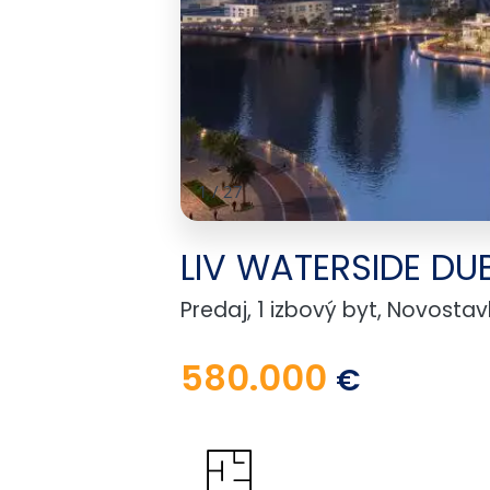
1
/
27
LIV WATERSIDE DUB
Predaj, 1 izbový byt, Novosta
580.000
€