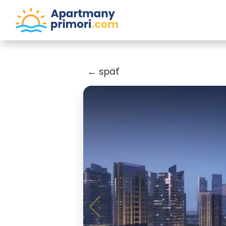
← späť