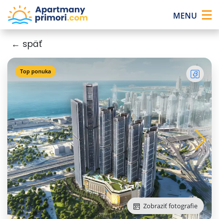
×
MENU
← späť
Top ponuka
Zobraziť fotografie
1
/
12