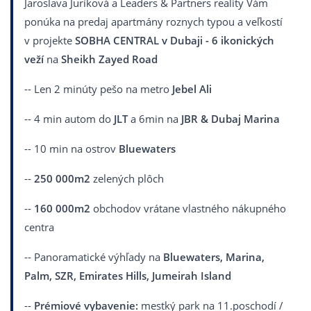
Jaroslava Juríková a Leaders & Partners reality Vám
ponúka na predaj apartmány roznych typou a veľkostí
v projekte
SOBHA CENTRAL v Dubaji - 6 ikonických
veží
na
Sheikh Zayed Road
-- Len 2 minúty pešo na metro
Jebel Ali
-- 4 min autom do
JLT
a 6min na
JBR & Dubaj Marina
-- 10 min na ostrov
Bluewaters
--
250 000m2
zelených plôch
--
160 000m2
obchodov vrátane vlastného nákupného
centra
-- Panoramatické výhľady na
Bluewaters, Marina,
Palm, SZR, Emirates Hills, Jumeirah Island
--
P
rémiové vybavenie:
mestký park na 11.poschodí /