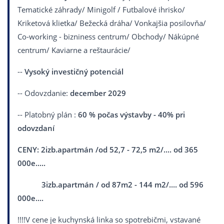
Tematické záhrady/ Minigolf / Futbalové ihrisko/
Kriketová klietka/ Bežecká dráha/ Vonkajšia posilovňa/
Co-working - bizniness centrum/ Obchody/ Nákúpné
centrum/ Kaviarne a reštaurácie/
--
Vysoký investičný potenciál
-- Odovzdanie:
december 2029
-- Platobný plán :
60 % počas výstavby - 40% pri
odovzdaní
CENY: 2izb.apartmán /od 52,7 - 72,5 m2/.... od 365
000e.....
3izb.apartmán / od 87m2 - 144 m2/.... od 596
000e....
!!!!V cene je kuchynská linka so spotrebičmi, vstavané