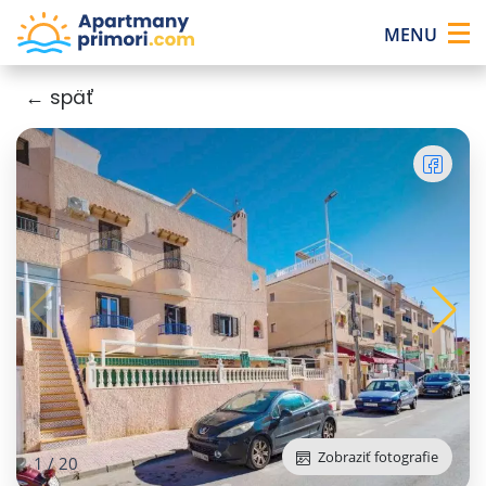
×
MENU
← späť
Zobraziť fotografie
1
/
20