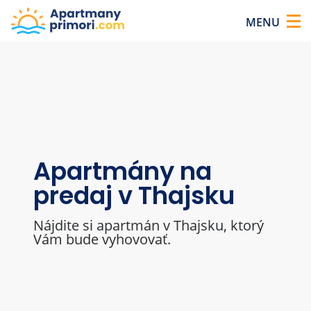
Apartmány pri mori v Thajsku
×
MENU
Apartmány na
Apartmány na
Apartmány na
predaj v Thajsku
predaj v Thajsku
predaj v Thajsku
Nájdite si apartmán v Thajsku, ktorý
Nájdite si apartmán v Thajsku, ktorý
Nájdite si apartmán v Thajsku, ktorý
Vám bude vyhovovať.
Vám bude vyhovovať.
Vám bude vyhovovať.