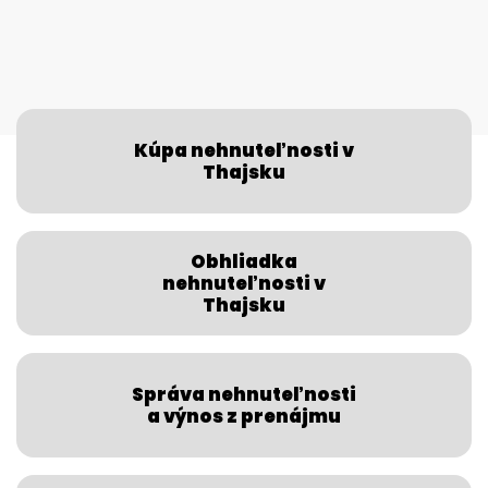
Kúpa nehnuteľnosti v
Thajsku
Obhliadka
nehnuteľnosti v
Thajsku
Správa nehnuteľnosti
a výnos z prenájmu