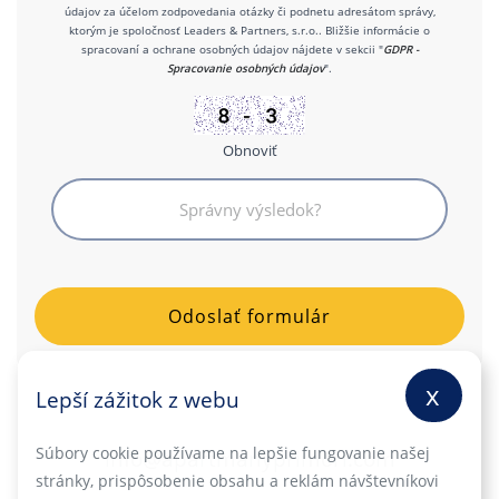
údajov za účelom zodpovedania otázky či podnetu adresátom správy,
ktorým je spoločnosť Leaders & Partners, s.r.o.. Bližšie informácie o
spracovaní a ochrane osobných údajov nájdete v sekcii "
GDPR -
Spracovanie osobných údajov
".
Obnoviť
x
Lepší zážitok z webu
Súbory cookie používame na lepšie fungovanie našej
info@apartmanyprimori.com
stránky, prispôsobenie obsahu a reklám návštevníkovi