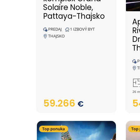
Solaire Noble,
Pattaya-Thajsko
A
R
PREDAJ
1 IZBOVÝ BYT
THAJSKO
Dr
T
P
T
26 m
59.266
5
€
Top ponuka
Top