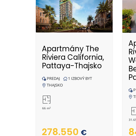
A
Apartmány The
Ri
Riviera California,
W
Pattaya-Thajsko
B
P
PREDAJ
1 IZBOVÝ BYT
THAJSKO
P
T
2
66 m
31.6
278.550
8
€