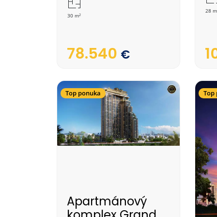
28 m
2
30 m
78.540
1
€
Top ponuka
Top
Apartmánový
komplex Grand