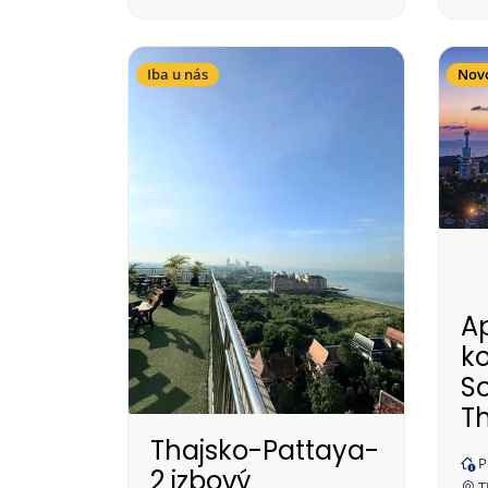
Iba u nás
Nov
A
k
So
T
Thajsko-Pattaya-
P
2 izbový
T