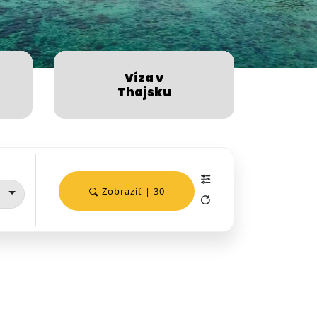
Víza v
Thajsku
Zobraziť | 30