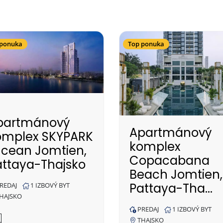
 ponuka
Top ponuka
partmánový
Apartmánový
omplex SKYPARK
komplex
ucean Jomtien,
Copacabana
attaya-Thajsko
Beach Jomtien,
Pattaya-Tha...
REDAJ
1 IZBOVÝ BYT
HAJSKO
PREDAJ
1 IZBOVÝ BYT
THAJSKO