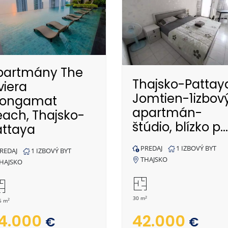
partmány The
Thajsko-Pattay
viera
Jomtien-1izbov
ongamat
apartmán-
each, Thajsko-
štúdio, blízko p...
attaya
PREDAJ
1 IZBOVÝ BYT
REDAJ
1 IZBOVÝ BYT
THAJSKO
HAJSKO
2
30 m
2
5 m
4.000
42.000
€
€