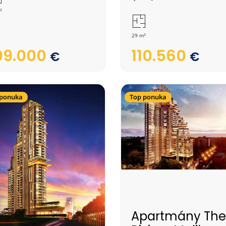
2
2
29 m
09.000
110.560
€
€
 ponuka
Top ponuka
Apartmány The