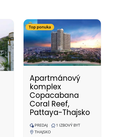
Top ponuka
Apartmánový
komplex
Copacabana
Coral Reef,
Pattaya-Thajsko
PREDAJ
1 IZBOVÝ BYT
THAJSKO