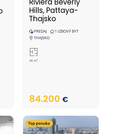
Riviera Beverly
Hills, Pattaya-
o
Thajsko
PREDAJ
1 IZBOVÝ BYT
THAJSKO
2
26 m
84.200
€
Top ponuka