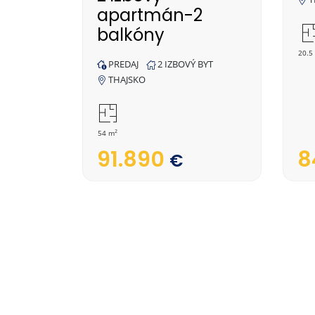
apartmán-2
balkóny
20.5
PREDAJ
2 IZBOVÝ BYT
THAJSKO
2
54 m
8
91.890
€