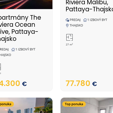
Riviera Malibu,
Pattaya-Thajsk
partmány The
PREDAJ
1 IZBOVÝ BYT
iviera Ocean
THAJSKO
ive, Pattaya-
hajsko
2
27 m
REDAJ
1 IZBOVÝ BYT
HAJSKO
2
77.780
4.300
€
€
 ponuka
Top ponuka