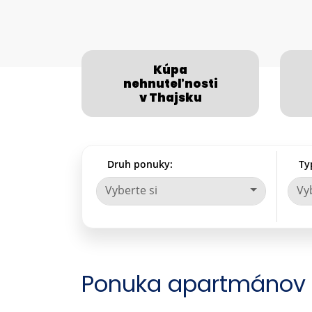
Kúpa
nehnuteľnosti
v Thajsku
Druh ponuky:
Ty
Vyberte si
Vyb
Ponuka apartmánov 