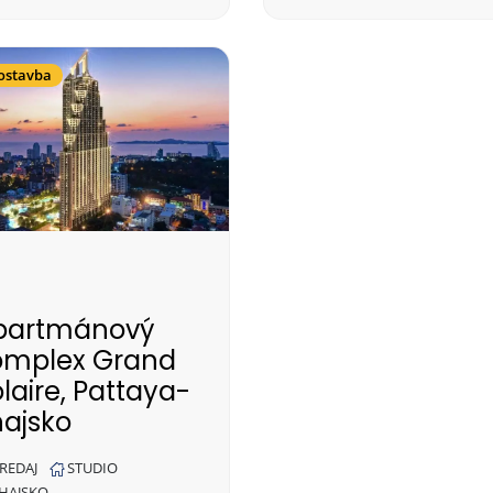
ostavba
partmánový
omplex Grand
laire, Pattaya-
hajsko
REDAJ
STUDIO
HAJSKO