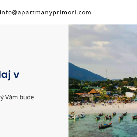
info@apartmanyprimori.com
aj v
aj v
aj v
orý Vám bude
orý Vám bude
orý Vám bude