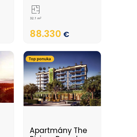
2
32.1 m
88.330
€
Top ponuka
Apartmány The