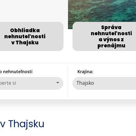
Správa
Obhliadka
nehnuteľnosti
nehnuteľnosti
a výnos z
v Thajsku
prenájmu
p nehnuteľnosti
Krajina:
erte si
Thajsko
v Thajsku