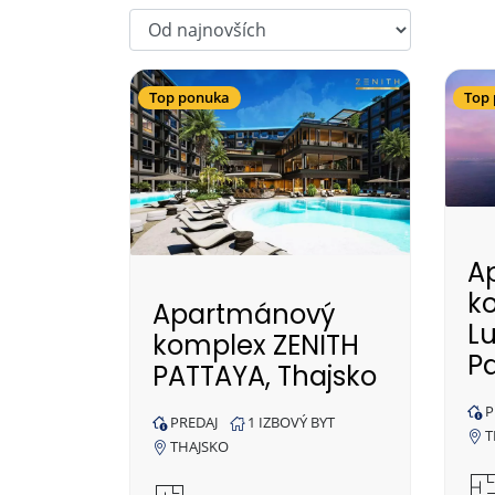
Top ponuka
Top
A
k
Apartmánový
L
komplex ZENITH
P
PATTAYA, Thajsko
P
PREDAJ
1 IZBOVÝ BYT
T
THAJSKO