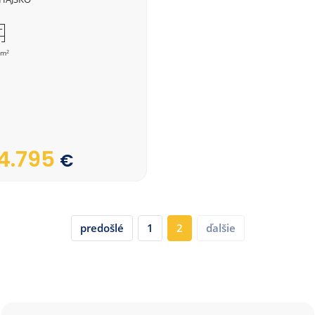
2
 m
4.795
€
predošlé
1
2
ďalšie