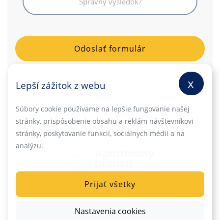
x
Lepší zážitok z webu
Súbory cookie používame na lepšie fungovanie našej
info@apartmanyprimori.com
stránky, prispôsobenie obsahu a reklám návštevníkovi
stránky, poskytovanie funkcií, sociálnych médií a na
analýzu.
Prijať všetky
powered by |
CMS Tyrion
Nastavenia cookies