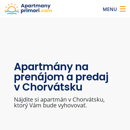
Apartmány pri mori v Chorvátsku
×
MENU
Apartmány na
Apartmány na
Apartmány na
prenájom a predaj
prenájom a predaj
prenájom a predaj
v Chorvátsku
v Chorvátsku
v Chorvátsku
Nájdite si apartmán v Chorvátsku,
Nájdite si apartmán v Chorvátsku,
Nájdite si apartmán v Chorvátsku,
ktorý Vám bude vyhovovať.
ktorý Vám bude vyhovovať.
ktorý Vám bude vyhovovať.