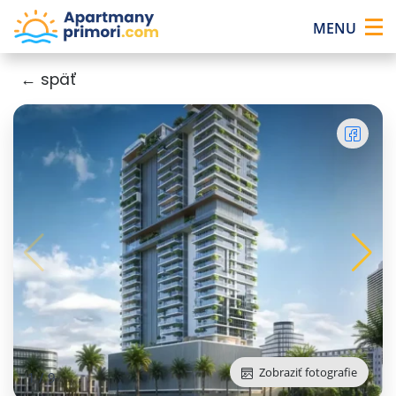
×
MENU
← späť
Zobraziť fotografie
1
/
9