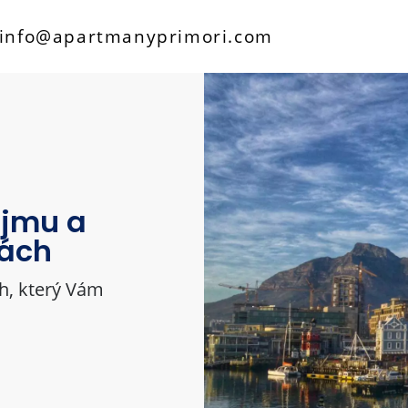
info@apartmanyprimori.com
ájmu a
ájmu a
ájmu a
dách
dách
dách
h, který Vám
h, který Vám
h, který Vám