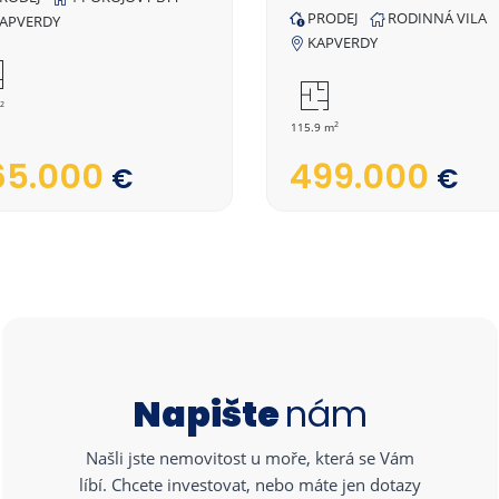
PRODEJ
RODINNÁ VILA
APVERDY
KAPVERDY
2
2
115.9 m
65.000
499.000
€
€
Napište
nám
Našli jste nemovitost u moře, která se Vám
líbí. Chcete investovat, nebo máte jen dotazy