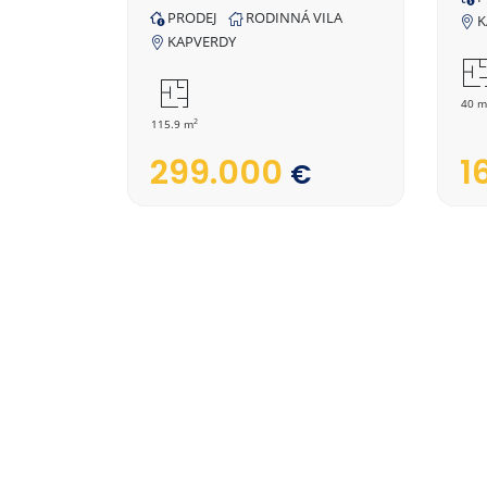
PRODEJ
RODINNÁ VILA
K
KAPVERDY
40 m
2
115.9 m
1
299.000
€