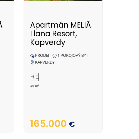
Ã
Apartmán MELIÃ
Llana Resort,
Kapverdy
PRODEJ
1 POKOJOVÝ BYT
KAPVERDY
2
40 m
165.000
€