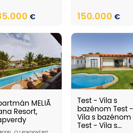
85.000
150.000
€
€
Test - Vila s
partmán MELIÃ
bazénom Test 
ana Resort,
Vila s bazénom
apverdy
Test - Vila s...
RODEJ
1 POKOJOVÝ BYT