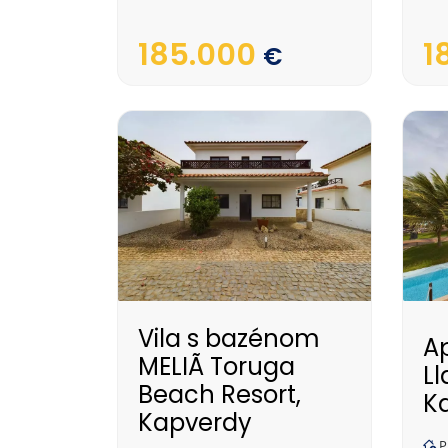
185.000
1
€
Vila s bazénom
A
MELIÃ Toruga
Ll
Beach Resort,
K
Kapverdy
P