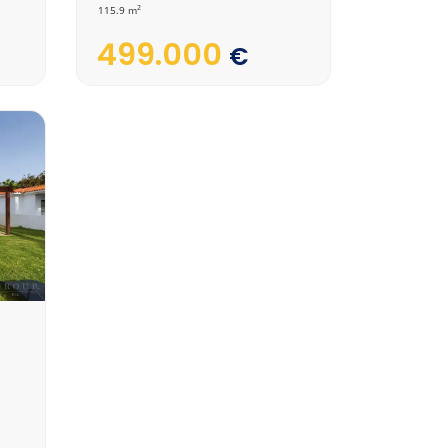
2
115.9 m
499.000
€
-