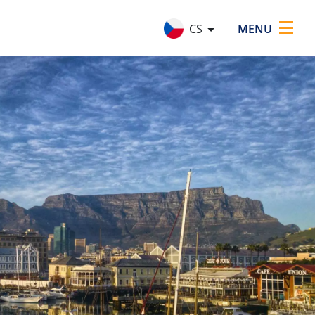
×
MENU
CS