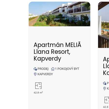
Apartmán MELIÃ
Llana Resort,
Kapverdy
A
Ll
PRODEJ
1 POKOJOVÝ BYT
K
KAPVERDY
P
K
2
42.8 m
42.8