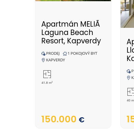
Apartmán MELIÃ
Laguna Beach
Resort, Kapverdy
A
Ll
PRODEJ
1 POKOJOVÝ BYT
K
KAPVERDY
P
K
2
41.8 m
40 m
150.000
1
€