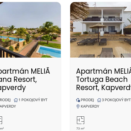
partmán MELIÃ
Apartmán MELI
ana Resort,
Tortuga Beach
apverdy
Resort, Kapverd
RODEJ
1 POKOJOVÝ BYT
PRODEJ
3 POKOJOVÝ BYT
APVERDY
KAPVERDY
2
2
 m
73 m