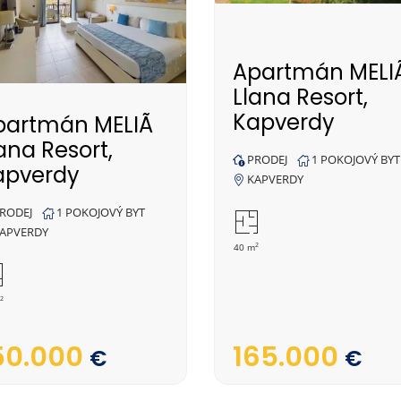
Apartmán MELI
Llana Resort,
Kapverdy
partmán MELIÃ
ana Resort,
PRODEJ
1 POKOJOVÝ BYT
apverdy
KAPVERDY
RODEJ
1 POKOJOVÝ BYT
APVERDY
2
40 m
2
50.000
165.000
€
€